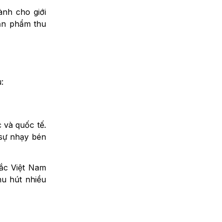
ành cho giới
sản phẩm thu
u:
c và quốc tế.
 sự nhạy bén
ắc Việt Nam
hu hút nhiều