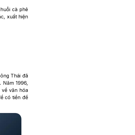
chuỗi cà phê
c, xuất hiện
 ông Thái đã
m. Năm 1996,
n về văn hóa
ể có tiền đề