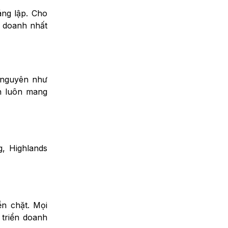
áng lập. Cho
h doanh nhất
 nguyên như
n luôn mang
, Highlands
n chặt. Mọi
 triển doanh