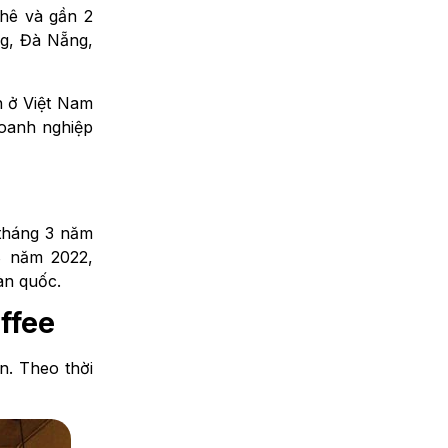
phê và gần 2
ng, Đà Nẵng,
h ở Việt Nam
doanh nghiệp
 tháng 3 năm
8 năm 2022,
oàn quốc.
ffee
n. Theo thời