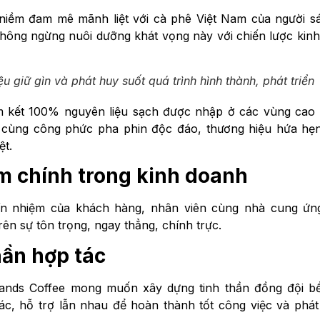
 niềm đam mê mãnh liệt với cà phê Việt Nam của người s
hông ngừng nuôi dưỡng khát vọng này với chiến lược kin
u giữ gìn và phát huy suốt quá trình hình thành, phát triển
am kết 100% nguyên liệu sạch được nhập ở các vùng cao
p cùng công phức pha phin độc đáo, thương hiệu hứa hẹ
ệt.
iêm chính trong kinh doanh
ín nhiệm của khách hàng, nhân viên cùng nhà cung ứng
ên sự tôn trọng, ngay thẳng, chính trực.
thần hợp tác
lands Coffee mong muốn xây dựng tinh thần đồng đội bề
c, hỗ trợ lẫn nhau để hoàn thành tốt công việc và phát