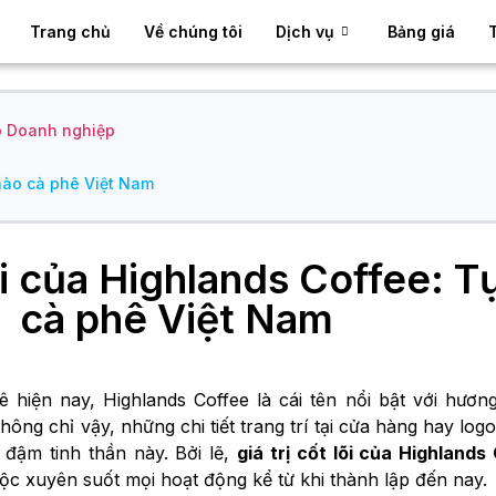
Trang chủ
Về chúng tôi
Dịch vụ
Bảng giá
o Doanh nghiệp
 hào cà phê Việt Nam
lõi của Highlands Coffee: T
cà phê Việt Nam
ê hiện nay, Highlands Coffee là cái tên nổi bật với hươn
hông chỉ vậy, những chi tiết trang trí tại cửa hàng hay log
đậm tinh thần này. Bởi lẽ,
giá trị cốt lõi của Highlands
ộc xuyên suốt mọi hoạt động kể từ khi thành lập đến nay.