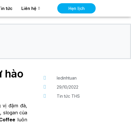
Hẹn lịch
Tin tức
Liên hệ
ự hào
ledinhtuan
29/10/2022
Tin tức THS
g vị đậm đà,
o, slogan của
 Coffee
luôn