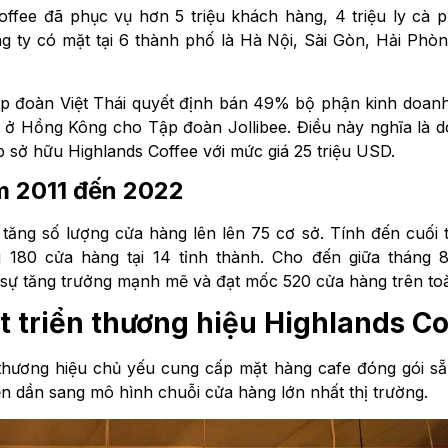
ffee đã phục vụ hơn 5 triệu khách hàng, 4 triệu ly cà 
g ty có mặt tại 6 thành phố là Hà Nội, Sài Gòn, Hải Phò
ập đoàn Việt Thái quyết định bán 49% bộ phận kinh doan
ở Hồng Kông cho Tập đoàn Jollibee. Điều này nghĩa là 
iếp sở hữu Highlands Coffee với mức giá 25 triệu USD.
m 2011 đến 2022
tăng số lượng cửa hàng lên lên 75 cơ sở. Tính đến cuối
g 180 cửa hàng tại 14 tỉnh thành. Cho đến giữa tháng 
ì sự tăng trưởng mạnh mẽ và đạt mốc 520 cửa hàng trên t
át triển thương hiệu Highlands Co
thương hiệu chủ yếu cung cấp mặt hàng cafe đóng gói sẵ
ển dần sang mô hình chuỗi cửa hàng lớn nhất thị trường.